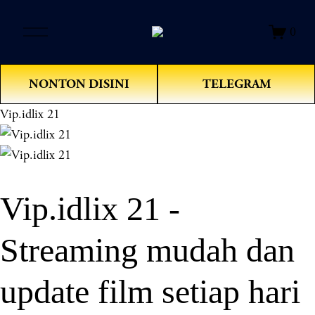
O
0
p
e
n
NONTON DISINI
TELEGRAM
M
e
Vip.idlix 21
n
u
Vip.idlix 21 -
Streaming mudah dan
update film setiap hari