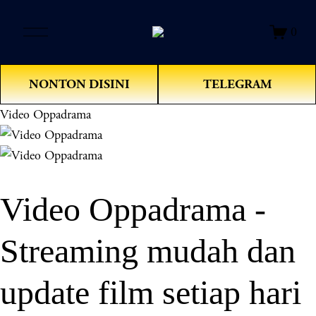
O
0
p
e
n
NONTON DISINI
TELEGRAM
M
e
Video Oppadrama
n
u
Video Oppadrama -
Streaming mudah dan
update film setiap hari