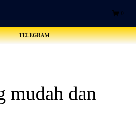
0
TELEGRAM
ng mudah dan