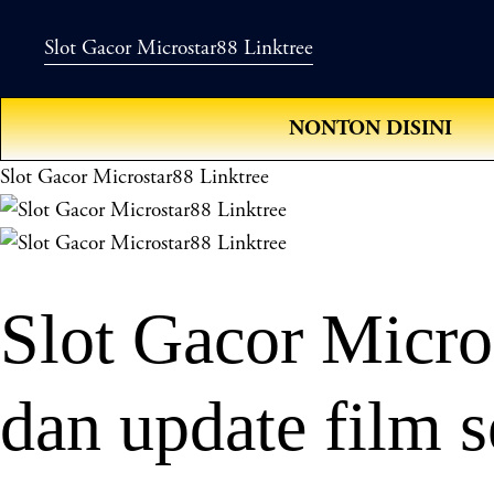
Slot Gacor Microstar88 Linktree
NONTON DISINI
Slot Gacor Microstar88 Linktree
Slot Gacor Micro
dan update film s