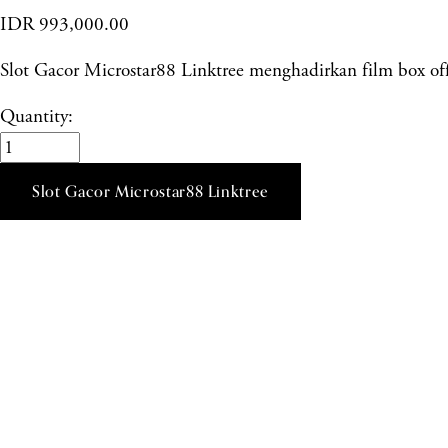
IDR 993,000.00
Slot Gacor Microstar88 Linktree menghadirkan film box offi
Quantity:
Slot Gacor Microstar88 Linktree