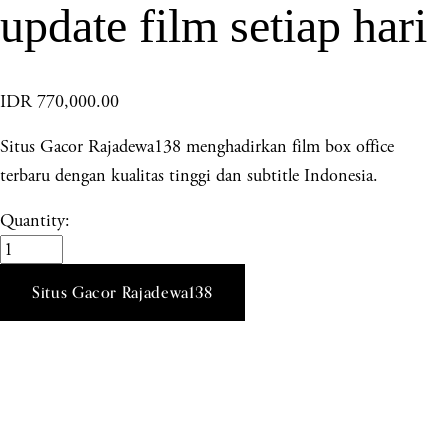
update film setiap hari
IDR 770,000.00
Situs Gacor Rajadewa138 menghadirkan film box office
terbaru dengan kualitas tinggi dan subtitle Indonesia.
Quantity:
Situs Gacor Rajadewa138