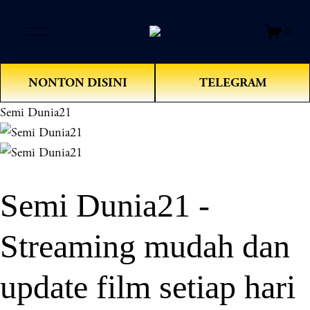
O
0
p
e
n
NONTON DISINI
TELEGRAM
M
e
Semi Dunia21
n
u
Semi Dunia21 -
Streaming mudah dan
update film setiap hari