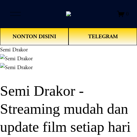
O
0
p
e
n
NONTON DISINI
TELEGRAM
M
e
Semi Drakor
n
u
Semi Drakor -
Streaming mudah dan
update film setiap hari