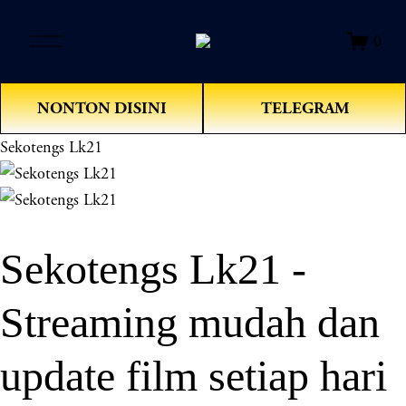
O
0
p
e
n
NONTON DISINI
TELEGRAM
M
e
Sekotengs Lk21
n
u
Sekotengs Lk21 -
Streaming mudah dan
update film setiap hari