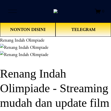
O
0
p
e
n
NONTON DISINI
TELEGRAM
M
e
Renang Indah Olimpiade
n
u
Renang Indah
Olimpiade - Streaming
mudah dan update film