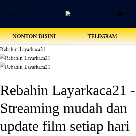
O
0
p
e
n
NONTON DISINI
TELEGRAM
M
e
Rebahin Layarkaca21
n
u
Rebahin Layarkaca21 -
Streaming mudah dan
update film setiap hari