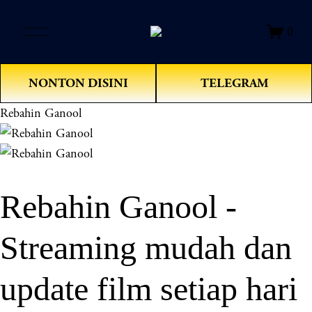
O
0
p
e
n
NONTON DISINI
TELEGRAM
M
e
Rebahin Ganool
n
u
Rebahin Ganool -
Streaming mudah dan
update film setiap hari