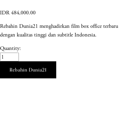
IDR 484,000.00
Rebahin Dunia21 menghadirkan film box office terbaru
dengan kualitas tinggi dan subtitle Indonesia.
Quantity:
Rebahin Dunia21