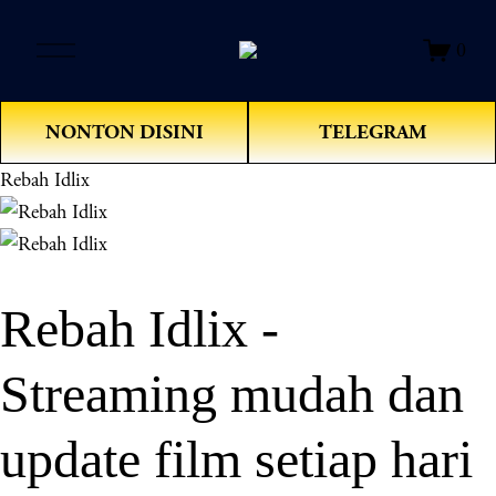
O
0
p
e
n
NONTON DISINI
TELEGRAM
M
e
Rebah Idlix
n
u
Rebah Idlix -
Streaming mudah dan
update film setiap hari