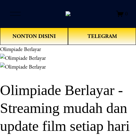
O
0
p
e
n
NONTON DISINI
TELEGRAM
M
e
Olimpiade Berlayar
n
u
Olimpiade Berlayar -
Streaming mudah dan
update film setiap hari