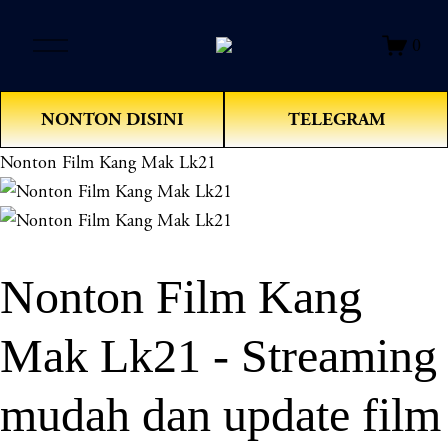
O
0
p
e
n
NONTON DISINI
TELEGRAM
M
e
Nonton Film Kang Mak Lk21
n
u
Nonton Film Kang
Mak Lk21 - Streaming
mudah dan update film