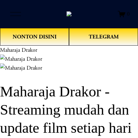
O
0
p
e
n
NONTON DISINI
TELEGRAM
M
e
Maharaja Drakor
n
u
Maharaja Drakor -
Streaming mudah dan
update film setiap hari