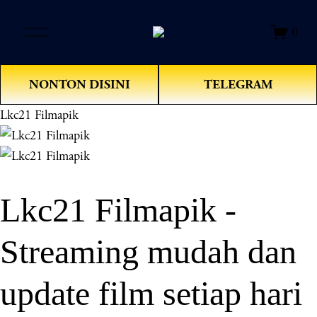
O
0
p
e
n
NONTON DISINI
TELEGRAM
M
e
Lkc21 Filmapik
n
u
Lkc21 Filmapik -
Streaming mudah dan
update film setiap hari