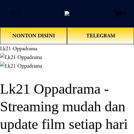
O
0
p
e
n
NONTON DISINI
TELEGRAM
M
e
Lk21 Oppadrama
n
u
Lk21 Oppadrama -
Streaming mudah dan
update film setiap hari