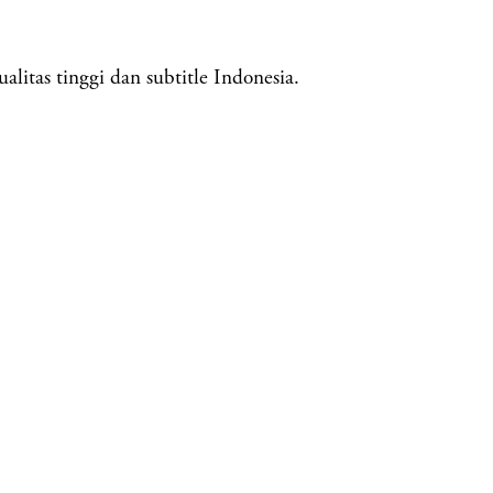
litas tinggi dan subtitle Indonesia.