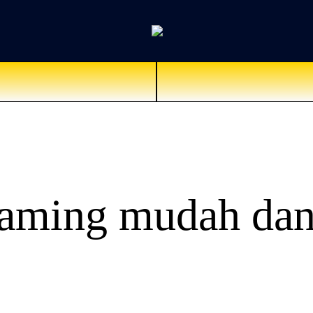
eaming mudah dan