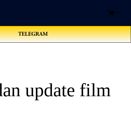
0
TELEGRAM
an update film