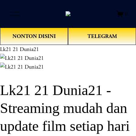
O
0
p
e
n
NONTON DISINI
TELEGRAM
M
e
Lk21 21 Dunia21
n
u
Lk21 21 Dunia21 -
Streaming mudah dan
update film setiap hari