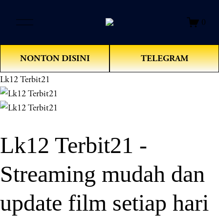
O
0
p
e
n
NONTON DISINI
TELEGRAM
M
e
Lk12 Terbit21
n
u
Lk12 Terbit21 -
Streaming mudah dan
update film setiap hari