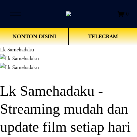
O
0
p
e
n
NONTON DISINI
TELEGRAM
M
e
Lk Samehadaku
n
u
Lk Samehadaku -
Streaming mudah dan
update film setiap hari