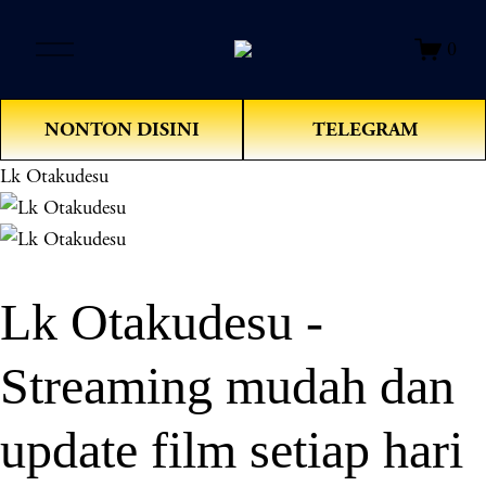
O
0
p
e
n
NONTON DISINI
TELEGRAM
M
e
Lk Otakudesu
n
u
Lk Otakudesu -
Streaming mudah dan
update film setiap hari