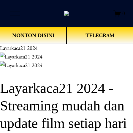
O
0
p
e
n
NONTON DISINI
TELEGRAM
M
e
Layarkaca21 2024
n
u
Layarkaca21 2024 -
Streaming mudah dan
update film setiap hari