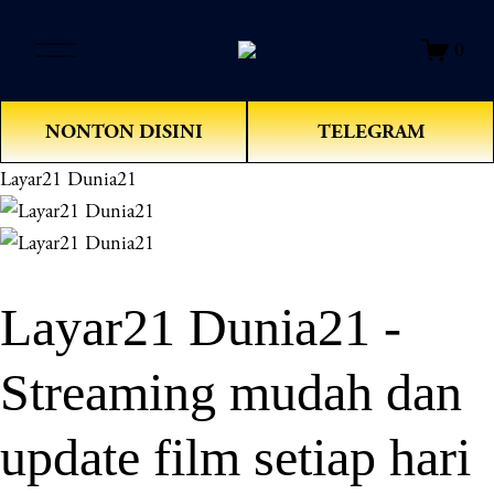
O
0
p
e
n
NONTON DISINI
TELEGRAM
M
e
Layar21 Dunia21
n
u
Layar21 Dunia21 -
Streaming mudah dan
update film setiap hari