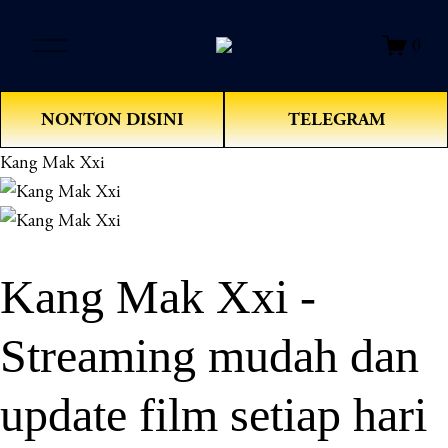
O
0
p
e
n
NONTON DISINI
TELEGRAM
M
e
Kang Mak Xxi
n
u
Kang Mak Xxi -
Streaming mudah dan
update film setiap hari