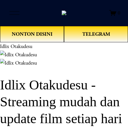
O
0
p
e
n
NONTON DISINI
TELEGRAM
M
e
Idlix Otakudesu
n
u
Idlix Otakudesu -
Streaming mudah dan
update film setiap hari