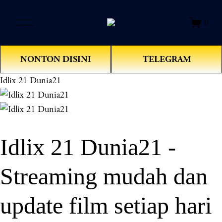
O
0
p
e
n
NONTON DISINI
TELEGRAM
M
e
Idlix 21 Dunia21
n
u
Idlix 21 Dunia21 -
Streaming mudah dan
update film setiap hari