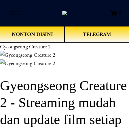
O
0
p
e
n
NONTON DISINI
TELEGRAM
M
e
Gyeongseong Creature 2
n
u
Gyeongseong Creature
2 - Streaming mudah
dan update film setiap