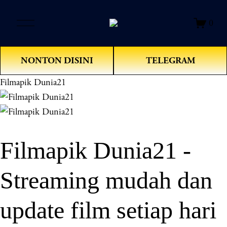
O
0
p
e
n
NONTON DISINI
TELEGRAM
M
e
Filmapik Dunia21
n
u
Filmapik Dunia21 -
Streaming mudah dan
update film setiap hari