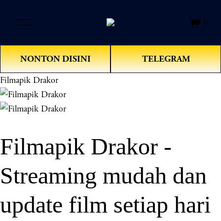
O
0
p
e
n
NONTON DISINI
TELEGRAM
M
e
Filmapik Drakor
n
u
Filmapik Drakor -
Streaming mudah dan
update film setiap hari