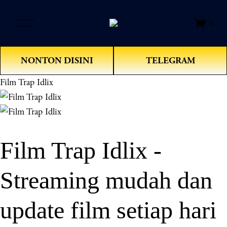
O
0
p
e
n
NONTON DISINI
TELEGRAM
M
e
Film Trap Idlix
n
u
Film Trap Idlix -
Streaming mudah dan
update film setiap hari