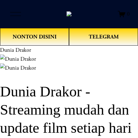
O
0
p
e
n
NONTON DISINI
TELEGRAM
M
e
Dunia Drakor
n
u
Dunia Drakor -
Streaming mudah dan
update film setiap hari