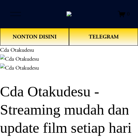
O
0
p
e
n
NONTON DISINI
TELEGRAM
M
e
Cda Otakudesu
n
u
Cda Otakudesu -
Streaming mudah dan
update film setiap hari