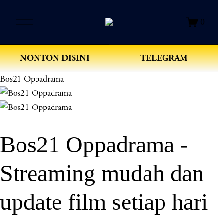
O
0
p
e
n
NONTON DISINI
TELEGRAM
M
e
Bos21 Oppadrama
n
u
Bos21 Oppadrama -
Streaming mudah dan
update film setiap hari