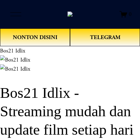
O
0
p
e
n
NONTON DISINI
TELEGRAM
M
e
Bos21 Idlix
n
u
Bos21 Idlix -
Streaming mudah dan
update film setiap hari