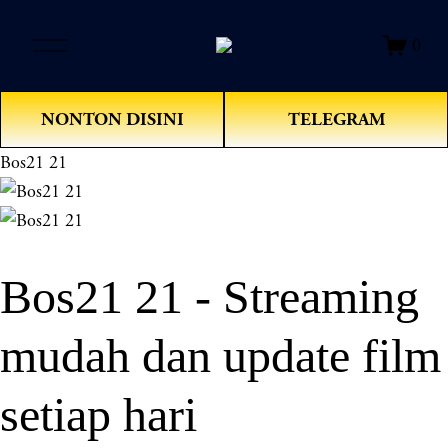
O
0
p
e
n
NONTON DISINI
TELEGRAM
M
e
Bos21 21
n
u
Bos21 21 - Streaming
mudah dan update film
setiap hari