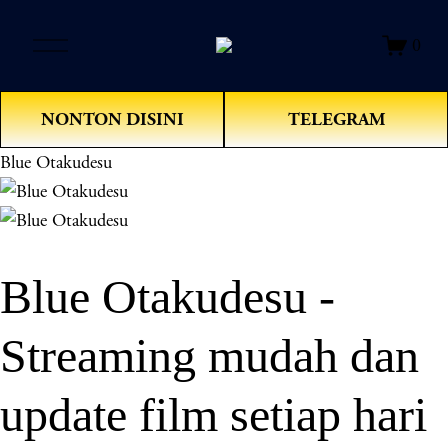
O
0
p
e
n
NONTON DISINI
TELEGRAM
M
e
Blue Otakudesu
n
u
Blue Otakudesu -
Streaming mudah dan
update film setiap hari