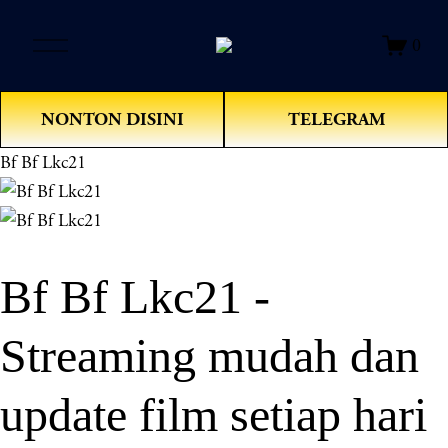
O
0
p
e
n
NONTON DISINI
TELEGRAM
M
e
Bf Bf Lkc21
n
u
Bf Bf Lkc21 -
Streaming mudah dan
update film setiap hari