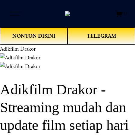
O
0
p
e
n
NONTON DISINI
TELEGRAM
M
e
Adikfilm Drakor
n
u
Adikfilm Drakor -
Streaming mudah dan
update film setiap hari