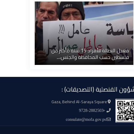
معدل البطالة للأفراد 15 سنة فأكثر من
فلسطين حسب المحافظة والجنس،...
ؤون القنصلية (التصديقات) :
Gaza, Behind Al-Saraya Square
+9728-2882503
consulate@mofa.gov.ps