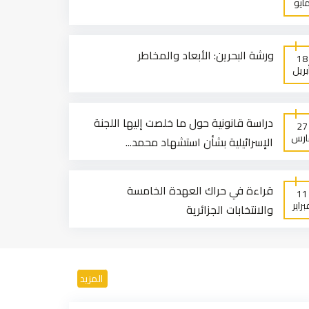
ايو
ورشة البحرين: الأبعاد والمخاطر
18
بريل
دراسة قانونية حول ما خلصت إليها اللجنة
27
ارس
الإسرائيلية بشأن استشهاد محمد...
قراءة في حراك العهدة الخامسة
11
راير
والانتخابات الجزائرية
المزيد