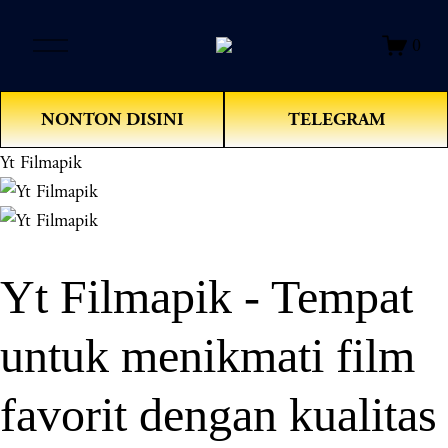
O
0
p
e
n
NONTON DISINI
TELEGRAM
M
e
Yt Filmapik
n
u
Yt Filmapik - Tempat
untuk menikmati film
favorit dengan kualitas