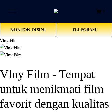
O
0
p
e
n
NONTON DISINI
TELEGRAM
M
e
Vlny Film
n
u
Vlny Film - Tempat
untuk menikmati film
favorit dengan kualitas