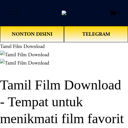
O
0
p
e
n
NONTON DISINI
TELEGRAM
M
e
Tamil Film Download
n
u
Tamil Film Download
- Tempat untuk
menikmati film favorit