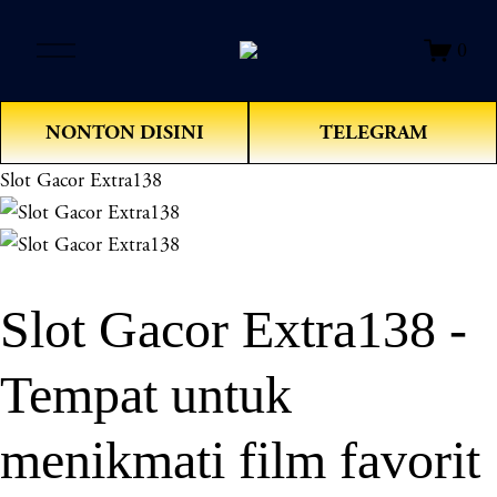
O
0
p
e
n
NONTON DISINI
TELEGRAM
M
e
Slot Gacor Extra138
n
u
Slot Gacor Extra138 -
Tempat untuk
menikmati film favorit