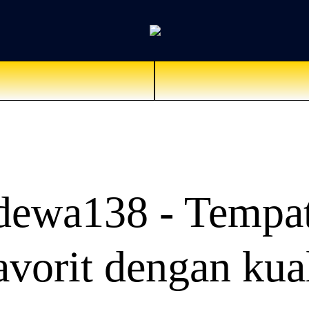
adewa138 - Tempa
vorit dengan kual