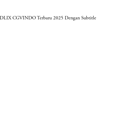
n IDLIX CGVINDO Terbaru 2025 Dengan Subtitle