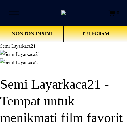
O
0
p
e
n
NONTON DISINI
TELEGRAM
M
e
Semi Layarkaca21
n
u
Semi Layarkaca21 -
Tempat untuk
menikmati film favorit