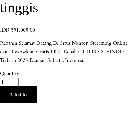
tinggis
IDR 351,000.00
Rebahin Selamat Datang Di Situs Nonton Streaming Online
dan Downwload Gratis LK21 Rebahin IDLIX CGVINDO
Terbaru 2025 Dengan Subtitle Indonesia.
Quantity:
Rebahin