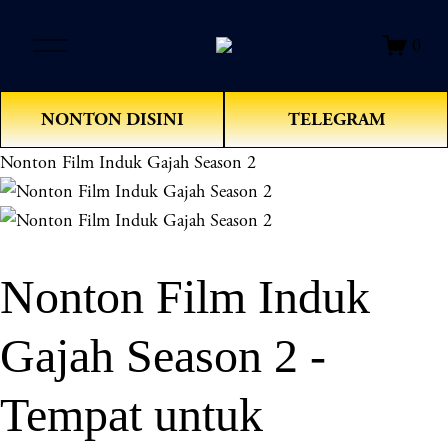
O
0
p
e
n
NONTON DISINI
TELEGRAM
M
e
Nonton Film Induk Gajah Season 2
n
u
Nonton Film Induk
Gajah Season 2 -
Tempat untuk