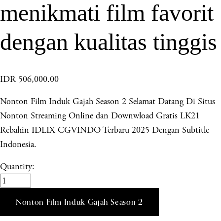
menikmati film favorit
dengan kualitas tinggis
IDR 506,000.00
Nonton Film Induk Gajah Season 2 Selamat Datang Di Situs
Nonton Streaming Online dan Downwload Gratis LK21
Rebahin IDLIX CGVINDO Terbaru 2025 Dengan Subtitle
Indonesia.
Quantity:
Nonton Film Induk Gajah Season 2